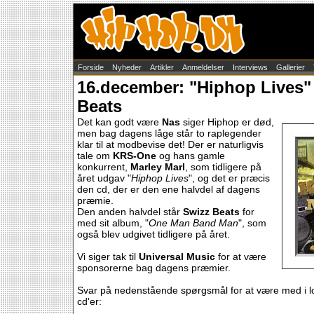
Forside
Nyheder
Artikler
Anmeldelser
Interviews
Gallerier
16.december: "Hiphop Lives"
Beats
Det kan godt være
Nas
siger Hiphop er død,
men bag dagens låge står to raplegender
klar til at modbevise det! Der er naturligvis
tale om
KRS-One
og hans gamle
konkurrent,
Marley Marl
, som tidligere på
året udgav "
Hiphop Lives
", og det er præcis
den cd, der er den ene halvdel af dagens
præmie.
Den anden halvdel står
Swizz Beats
for
med sit album, "
One Man Band Man
", som
også blev udgivet tidligere på året.
Vi siger tak til
Universal Music
for at være
sponsorerne bag dagens præmier.
Svar på nedenstående spørgsmål for at være med i 
cd'er: