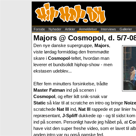
Forside
Nyheder
Artikler
Anmeldelser
Interviews
Gallerier
Majors @ Cosmopol, d. 5/7-0
Den nye danske supergruppe,
Majors
,
viste lørdag formiddag den fremmødte
skare i
Cosmopol
-teltet, hvordan man
leverer et bundsolidt hiphop-show - men
ekstasen udeblev...
Efter fem minutters forsinkelse, trådte
Master Fatman
ind på scenen i
Cosmopol
, og efter lidt snik-snak var
Static
så klar til at scratche en intro og bringe
Noiz
scratchede
Nat Ill
ind,
Nat Ill
rappede et par linier 
repræsentant,
J-Spliff
dukkede op - og til sidst ko
ind på scenen. Personligt havde jeg håbet på, at
Co
have vist den super freshe video, som er lavet til a
anden intro var nu også ganske fed.