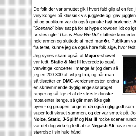
De folk der var smuttet gik i hvert fald glip af en fed 
vinylkonger på klassisk vis jugglede og "gav jugglen v
på og publikum var da også ganske højt brølende.
A
"
Scenario
" blev sat på for at hype crowden lidt op i
førstesingle "
This is How We Do
" sluttede koncerte
hele armen og sluttede af med man�r. Publikum var t
fra teltet, kunne jeg da også høre folk sige, hvor fed
Jeg synes skam også, at
Majors
-showet
var fedt.
Static & Nat Ill
leverede jo også
vanvittige koncerter i mange år (og dem så
jeg en 200-300 af, vil jeg tro), og når man
så tilsætter en
DMC
-verdensmester, endnu
en skræmmende dygtig engelsksproget
rapper og så lige et af de største danske
raptalenter længe, så går man ikke galt i
byen - og gruppen fungerer da også rigtig godt som
super fedt skruet sammen, og der var smæk på. Je
Noize
,
Static
,
J-Spliff
og
Nat Ill
rocke scener rundt
var det dog virkelig fedt at se
Negash Ali
have en s
størrelse i sin hule hånd.