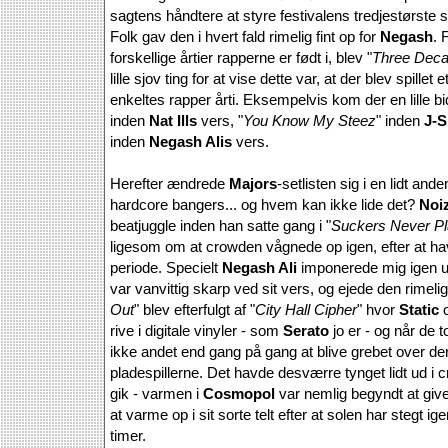
sagtens håndtere at styre festivalens tredjestørste
Folk gav den i hvert fald rimelig fint op for
Negash
. 
forskellige årtier rapperne er født i, blev "
Three Dec
lille sjov ting for at vise dette var, at der blev spillet
enkeltes rapper årti. Eksempelvis kom der en lille bid
inden
Nat Ills
vers, "
You Know My Steez
" inden
J-S
inden
Negash Alis
vers.
Herefter ændrede
Majors
-setlisten sig i en lidt anden
hardcore bangers... og hvem kan ikke lide det?
Noi
beatjuggle inden han satte gang i "
Suckers Never P
ligesom om at crowden vågnede op igen, efter at have
periode. Specielt
Negash Ali
imponerede mig igen u
var vanvittig skarp ved sit vers, og ejede den rimeli
Out
" blev efterfulgt af "
City Hall Cipher
" hvor
Static
rive i digitale vinyler - som
Serato
jo er - og når de 
ikke andet end gang på gang at blive grebet over d
pladespillerne. Det havde desværre tynget lidt ud 
gik - varmen i
Cosmopol
var nemlig begyndt at give
at varme op i sit sorte telt efter at solen har stegt i
timer.