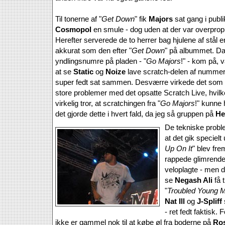
Til tonerne af "
Get Down
" fik
Majors
sat gang i publ
Cosmopol
en smule - dog uden at der var overpro
Herefter serverede de to herrer bag hjulene af stål en
akkurat som den efter "
Get Down
" på albummet. Da 
yndlingsnumre på pladen - "
Go Majors
!" - kom på, 
at se
Static
og
Noize
lave scratch-delen af nummer
super fedt sat sammen. Desværre virkede det som o
store problemer med det opsatte Scratch Live, hvilk
virkelig tror, at scratchingen fra "
Go Majors
!" kunne 
det gjorde dette i hvert fald, da jeg så gruppen på
He
De tekniske probl
at det gik specielt
Up On It
" blev fre
rappede glimrende 
veloplagte - men de
se
Negash Ali
få 
"
Troubled Young 
Nat Ill
og
J-Spliff
- ret fedt faktisk.
ikke er gammel nok til at købe øl fra boderne på
Ros