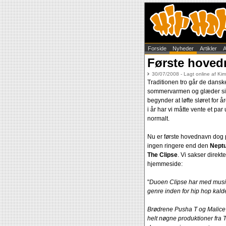
Forside
Nyheder
Artikler
A
Første hovedna
30/07/2008 - Lagt online af Ki
Traditionen tro går de dansk
sommervarmen og glæder sig
begynder at løfte sløret for å
i år har vi måtte vente et pa
normalt.
Nu er første hovednavn dog p
ingen ringere end den
Nept
The Clipse
. Vi sakser direkte
hjemmeside:
"
Duoen Clipse har med musik
genre inden for hip hop kalde
Brødrene Pusha T og Malice r
helt nøgne produktioner fra 