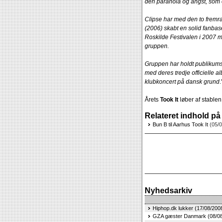
den paranoia og angst, som 
Clipse har med den to fremr
(2006) skabt en solid fanbas
Roskilde Festivalen i 2007 m
gruppen.
Gruppen har holdt publikums
med deres tredje officielle a
klubkoncert på dansk grund
.
Årets
Took It
løber af stablen
Relateret indhold på
Bun B til Aarhus Took It
(05/0
Nyhedsarkiv
Hiphop.dk lukker (17/08/200
GZA gæster Danmark (08/08