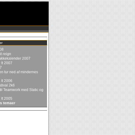
er
08
it reign
akkekalender 2007
 It 2007
7
en tur ned af mindernes
 It 2006
tival 2k6
il Teamwork med Static og
 It 2005
es temaer