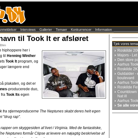
nmeldelser
Interviews
Gallerier
Temaer
Konkurrencer
Information
vn til Took It er afsløret
Tjek vores tema
mBlim
e hiphoppere her i
Roskilde 20
Majors - Let 
 til
Henning Winther
Den store p
rets
Took It
program, og
Aarhus Took
r uger længere end
Roskilde 2K
Guldalder - 
boulevard
Aarhus Took
å plakaten, og det er
Roskilde Fes
unes
-producerede duo,
Countdown t
 fra
Took Its
egen
Nat ill
Aarhus Took
Se alle vor
 fra stjerneproducerne The Neptunes skabt deres helt egen
t "drug rap".
apper om skyggesiden af livet i Virginia. Med de fantastiske,
The Neptunes formår Clipse at levere en nøjagtig beskrivelse af