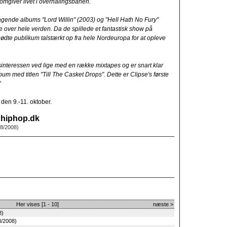
omgiver livet i overhalingsbanen.
agende albums "Lord Willin" (2003) og "Hell Hath No Fury"
e over hele verden. Da de spillede et fantastisk show på
ødte publikum talstærkt op fra hele Nordeuropa for at opleve
interessen ved lige med en række mixtapes og er snart klar
lbum med titlen "Till The Casket Drops". Dette er Clipse's første
"
 den 9.-11. oktober.
 hiphop.dk
8/2008)
Her vises [1 - 10]
næste >
8)
/2008)