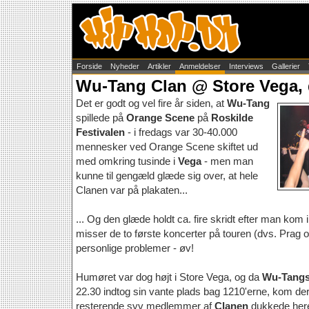
Forside
Nyheder
Artikler
Anmeldelser
Interviews
Gallerier
Wu-Tang Clan @ Store Vega, d
Det er godt og vel fire år siden, at
Wu-Tang
spillede på
Orange Scene
på
Roskilde
Festivalen
- i fredags var 30-40.000
mennesker ved Orange Scene skiftet ud
med omkring tusinde i
Vega
- men man
kunne til gengæld glæde sig over, at hele
Clanen var på plakaten...
... Og den glæde holdt ca. fire skridt efter man kom 
misser de to første koncerter på touren (dvs. Prag
personlige problemer - øv!
Humøret var dog højt i Store Vega, og da
Wu-Tang
22.30 indtog sin vante plads bag 1210'erne, kom der
resterende syv medlemmer af
Clanen
dukkede heref