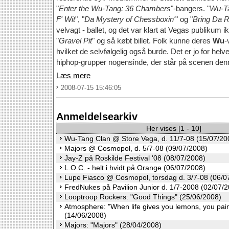
"
Enter the Wu-Tang: 36 Chambers
"-bangers. "
Wu-Ta
F' Wit
", "
Da Mystery of Chessboxin'
" og "
Bring Da 
velvagt - ballet, og det var klart at Vegas publikum i
"
Gravel Pit
" og så købt billet. Folk kunne deres
Wu
-
hvilket de selvfølgelig også burde. Det er jo for helv
hiphop-grupper nogensinde, der står på scenen denn
Læs mere
2008-07-15 15:46:05
Anmeldelsearkiv
Her vises [1 - 10]
Wu-Tang Clan @ Store Vega, d. 11/7-08 (15/07/20
Majors @ Cosmopol, d. 5/7-08 (09/07/2008)
Jay-Z på Roskilde Festival '08 (08/07/2008)
L.O.C. - helt i hvidt på Orange (06/07/2008)
Lupe Fiasco @ Cosmopol, torsdag d. 3/7-08 (06/0
FredNukes på Pavilion Junior d. 1/7-2008 (02/07/
Looptroop Rockers: "Good Things" (25/06/2008)
Atmosphere: "When life gives you lemons, you paint
(14/06/2008)
Majors: "Majors" (28/04/2008)