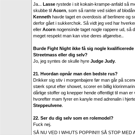
Ja...
Lasse
rystede i sit kokain-krampe-anfald så me
skubbe til
Acorn
, som så ramte ved siden af blodåre
Kenneth
havde taget en overdosis af berlinere og 
derfor gået i sukkerchok. Så vidt jeg ved har hverk
eller
Acorn
nogensinde taget nogle rappere ud, så 
meget respekt man kan vise deres afgørelse..
Burde Fight Night ikke få sig nogle kvalificere
Streetmass eller dig selv?
Jo, jeg syntes de skulle hyre
Judge Judy
.
21. Hvordan opnår man den bedste rus?
Drikker sig stiv i morgenbajere før man går på sc
stærk sprut efter showet, scorer en billig klorinmar
dårlige stoffer og knepper hende offentligt til man e
hvorefter mam fyrer en kanyle med adrenalin i hjertet
Steppeulvene
.
22. Ser du dig selv som en rolemodel?
Fuck nej.
SÅ NU VED I WHUTS POPPIN!!! SÅ STOP MED 