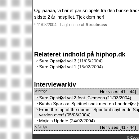
Og jaaaaa, vi har et par snippets fra den bunke tra
sidste 2 år indspillet.
Tjek dem her!
11/03/2004 - Lagt online af
Streetmass
Relateret indhold på hiphop.dk
Sure Opst�d vol.3
(11/05/2004)
Sure Opst�d vol.1
(15/02/2004)
Interviewarkiv
< forrige
Her vises [41 - 44]
Sure Opst�d vol.2 feat. Clemens (11/03/2004)
Bubba Sparxxx: Spirituel snak med en bonder�v (
From the top of the dome - Spontant spyttende Su
verden over! (05/03/2004)
Majid's Update (24/02/2004)
< forrige
Her vises [41 - 44]
©
Copyr