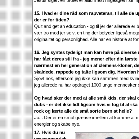
Jesus siger: en profet er altid mest ringeagtet i sin 
15. Hvad er dine råd som rapveteran, til alle de
der er for tiden?
Quit and get an education - og til jer der allerede er 
vær tro mod jer selv, en ting der betyder ligeså mege
originalitet og personlighed. Alle har en historie at for
16. Jeg syntes tydeligt man kan høre på diverse
har fået deres stil fra - jeg mener efter din første
nærmest en hel generation af clemens-kloner, de
skaldede, rappede og talte ligsom dig. Hvordan 
Sjovt nok, eftersom jeg ikke kan sammen med kvinder
jeg allerede nu har opdraget 1000 unge mennesker o
Og hvad sker der med at alle små kids, der skal 
dubs - er det ikke lidt ligsom hvis vi tog til afrik
rock og lærte alle de små sorte børn at heile?
Jo... Der er en smal grænse imellem at komme af m
energier og skabe nye.
17. Hvis du nu
var pengegrisk