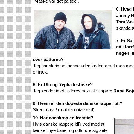
"Måske var det på tide".
6. Hvad 
Jimmy H
Tom Wai
skandalø
7. Er Sa
gå i for
nøgen, t
over patterne?
Jeg har aldrig set hende uden læderkorset men med
er fræk.
8. Er Ufo og Yepha lesbiske?
Jeg kender intet til deres sexualliv, spørg
Rune Bøj
9. Hvem er den dopeste danske rapper pt.?
Streetmass! (real reconize real)
10. Har danskrap en fremtid?
Hvis danske rappere bli'r ved med at
tænke i nye baner og udfordre sig selv