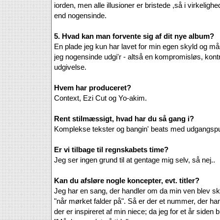
iorden, men alle illusioner er bristede ,så i virkelig
end nogensinde.
5. Hvad kan man forvente sig af dit nye album?
En plade jeg kun har lavet for min egen skyld og må
jeg nogensinde udgi'r - altså en kompromisløs, kontr
udgivelse.
Hvem har produceret?
Context, Ezi Cut og Yo-akim.
Rent stilmæssigt, hvad har du så gang i?
Komplekse tekster og bangin' beats med udgangspun
Er vi tilbage til regnskabets time?
Jeg ser ingen grund til at gentage mig selv, så nej..
Kan du afsløre nogle koncepter, evt. titler?
Jeg har en sang, der handler om da min ven blev skud
"når mørket falder på". Så er der et nummer, der ha
der er inspireret af min niece; da jeg for et år siden