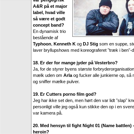
A&R på et major
label, hvad ville
så være et godt
concept band?
En dynamisk trio
bestående af
Typhoon
,
Kenneth K
og
DJ Stig
som en suppe, ste
laver bryllupshows med koreograferet "træk i ben"-
18. Er der for mange jyder på Vesterbro?
Ja, for de styrer byens største forbryderorganisatio
mælk uden om
Arla
og fucker alle junkierne op, så 
og sniffer mælke pulver.
19. Er Cutters porno film god?
Jeg har ikke set den, men hørt den var lidt "slap" 
personligt ville jeg også kun stikke den op i en sven
var kamera på.
20. Med hensyn til fight Night 01 (Name battlen
heroin?