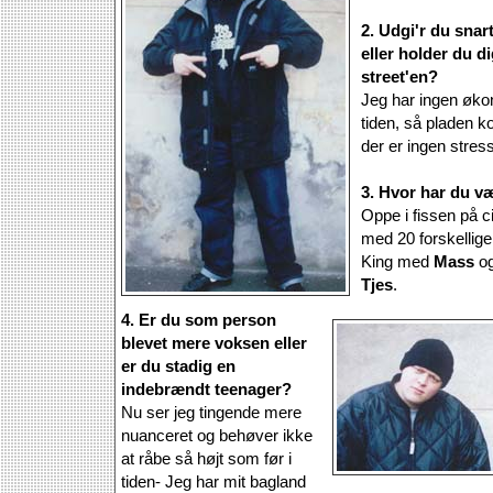
2. Udgi'r du snar
eller holder du di
street'en?
Jeg har ingen øko
tiden, så pladen
der er ingen stress
3. Hvor har du væ
Oppe i fissen på c
med 20 forskellige
King med
Mass
og
Tjes
.
4. Er du som person
blevet mere voksen eller
er du stadig en
indebrændt teenager?
Nu ser jeg tingende mere
nuanceret og behøver ikke
at råbe så højt som før i
tiden- Jeg har mit bagland