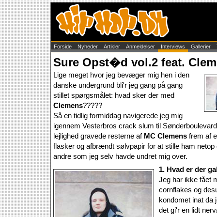
Forside
Nyheder
Artikler
Anmeldelser
Interviews
Gallerier
Sure Opst�d vol.2 feat. Cle
Lige meget hvor jeg bevæger mig hen i den
danske undergrund bli'r jeg gang på gang
stillet spørgsmålet: hvad sker der med
Clemens
?????
Så en tidlig formiddag navigerede jeg mig
igennem Vesterbros crack slum til Sønderboulevard, h
lejlighed gravede resterne af
MC Clemens
frem af 
flasker og afbrændt sølvpapir for at stille ham neto
andre som jeg selv havde undret mig over.
1. Hvad er der ga
Jeg har ikke fået
cornflakes og de
kondomet inat da j
det gi'r en lidt ner