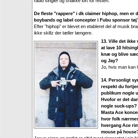
radio singler og snakke lort for resten.
De fleste "rappere" i dk claimer hiphop, men er de
boybands og label concepter i Fubu sponsor tøj
Efter "hiphop" er blevet en etableret del af musik br
ikke skillz der tæller længere.
13. Ville det ik
at lave 10 hitsing
knæ og blive sæd
og Jay?
Jo, hvis man kan l
14. Personligt sy
respekt du fortjen
publikum nogle 
Hvofor er det da
nogle suck-ups? 
Masta Ace koncert
hvor folk nærmes
hvergang Ace rim
mouse på house