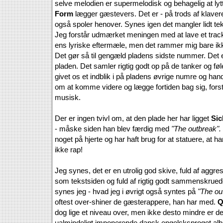
selve melodien er supermelodisk og behagelig at lytt
Form
lægger gæstevers. Det er - på trods af klavere
også spoler henover. Synes igen det mangler lidt t
Jeg forstår udmærket meningen med at lave et track
ens lyriske eftermæle, men det rammer mig bare ik
Det gør så til gengæld pladens sidste nummer. Det e
pladen. Det samler rigtig godt op på de tanker og føl
givet os et indblik i på pladens øvrige numre og ha
om at komme videre og lægge fortiden bag sig, fors
musisk.
Der er ingen tvivl om, at den plade her har ligget
Sic
- måske siden han blev færdig med
"The outbreak".
noget på hjerte og har haft brug for at statuere, at h
ikke rap!
Jeg synes, det er en utrolig god skive, fuld af aggres
som tekstsiden og fuld af rigtig godt sammenskrued
synes jeg - hvad jeg i øvrigt også syntes på
"The ou
oftest over-shiner de gæsterappere, han har med.
Q
dog lige et niveau over, men ikke desto mindre er de
ualmindeligt imponerende dansk engelsksproget al