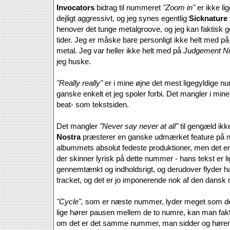
Invocators
bidrag til nummeret
"Zoom in"
er ikke li
dejligt aggressivt, og jeg synes egentlig
Sicknature
henover det tunge metalgroove, og jeg kan faktisk go
tider. Jeg er måske bare personligt ikke helt med på
metal. Jeg var heller ikke helt med på
Judgement Ni
jeg huske.
"Really really"
er i mine øjne det mest ligegyldige n
ganske enkelt et jeg spoler forbi. Det mangler i min
beat- som tekstsiden.
Det mangler
"Never say never at all"
til gengæld ikk
Nostra
præsterer en ganske udmærket feature på n
albummets absolut fedeste produktioner, men det er 
der skinner lyrisk på dette nummer - hans tekst er l
gennemtænkt og indholdsrigt, og derudover flyder ha
tracket, og det er jo imponerende nok af den dansk
"Cycle",
som er næste nummer, lyder meget som det
lige hører pausen mellem de to numre, kan man faktisk 
om det er det samme nummer, man sidder og hører