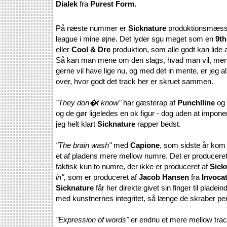
Dialek
fra
Purest Form.
På næste nummer er
Sicknature
produktionsmæssig
league i mine øjne. Det lyder sgu meget som en
9t
eller
Cool & Dre
produktion, som alle godt kan lide 
Så kan man mene om den slags, hvad man vil, men 
gerne vil have lige nu, og med det in mente, er jeg al
over, hvor godt det track her er skruet sammen.
"They don�t know"
har gæsterap af
Punchlline
og
og de gør ligeledes en ok figur - dog uden at imponer
jeg helt klart
Sicknature
rapper bedst.
"The brain wash"
med
Capione
, som sidste år kom 
et af pladens mere mellow numre. Det er producere
faktisk kun to numre, der ikke er produceret af
Sick
in",
som er produceret af
Jacob Hansen
fra
Invoca
Sicknature
får her direkte givet sin finger til pladei
med kunstnernes integritet, så længe de skraber pe
"Expression of words"
er endnu et mere mellow trac