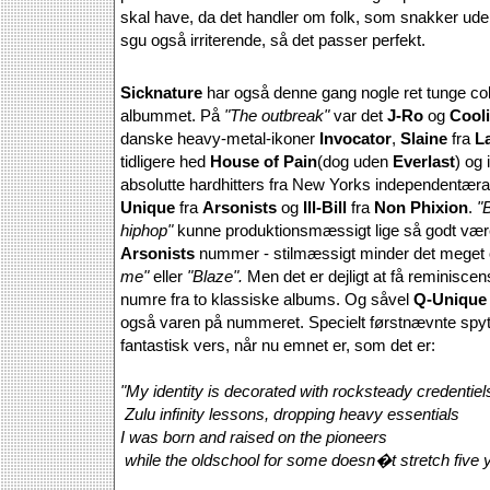
skal have, da det handler om folk, som snakker uden
sgu også irriterende, så det passer perfekt.
Sicknature
har også denne gang nogle ret tunge c
albummet. På
"The outbreak"
var det
J-Ro
og
Cool
danske heavy-metal-ikoner
Invocator
,
Slaine
fra
L
tidligere hed
House of Pain
(dog uden
Everlast
) og 
absolutte hardhitters fra New Yorks independentæra
Unique
fra
Arsonists
og
Ill-Bill
fra
Non Phixion
.
"
hiphop"
kunne produktionsmæssigt lige så godt vær
Arsonists
nummer - stilmæssigt minder det mege
me"
eller
"Blaze".
Men det er dejligt at få reminiscens
numre fra to klassiske albums. Og såvel
Q-Uniqu
også varen på nummeret. Specielt førstnævnte spytt
fantastisk vers, når nu emnet er, som det er:
"My identity is decorated with rocksteady credentiel
Zulu infinity lessons, dropping heavy essentials
I was born and raised on the pioneers
while the oldschool for some doesn�t stretch five 