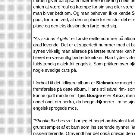
Introen giver da også en nærmere indføring i hele 
enten at være real og kæmpe for sin sag eller være e
man bliver bedt om. Og man behøver ikke kende
S
godt, før man ved, at denne plade for en stor del er
plade og den eksklusion den førte med sig.
"As sick as it gets"
er første reelle nummer på album
grad lovende. Det er et superfedt nummer med et ba
synes virkelig man allerede på første nummer kan h
blevet en væsentlig bedre teknikker. Han flyder virke
fuldstændig dialektfrit engelsk. Som prikken over i
nogle svedige cuts på.
I forhold til det tidligere album er
Sicknature
meget m
fremførelse på dette album. Hans stil såvel rim-
kunne godt minde om
Tjes Boogie
eller
Knox
, men
noget ondt om herfra, da begge d�herrer i mine øjn
engelsksprogede mcs.
"Shootin the breeze"
har jeg et noget ambivalent forho
grundsamplet af et barn som insisterende nynner
"l
pisseirriterende. Omvendt har det også præcis den