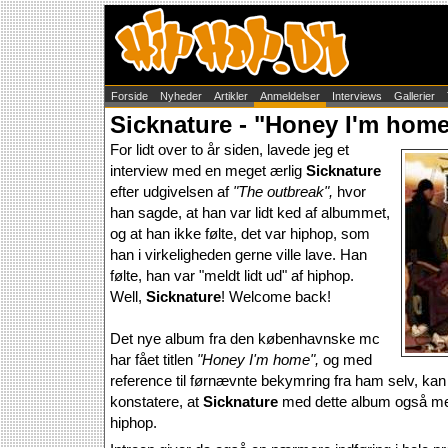
Forside
Nyheder
Artikler
Anmeldelser
Interviews
Gallerier
Sicknature - "Honey I'm hom
For lidt over to år siden, lavede jeg et
interview med en meget ærlig
Sicknature
efter udgivelsen af
"The outbreak",
hvor
han sagde, at han var lidt ked af albummet,
og at han ikke følte, det var hiphop, som
han i virkeligheden gerne ville lave. Han
følte, han var "meldt lidt ud" af hiphop.
Well,
Sicknature
! Welcome back!
Det nye album fra den københavnske mc
har fået titlen
"Honey I'm home",
og med
reference til førnævnte bekymring fra ham selv, kan
konstatere, at
Sicknature
med dette album også mene
hiphop.