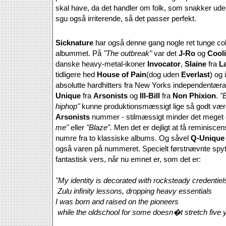
skal have, da det handler om folk, som snakker uden
sgu også irriterende, så det passer perfekt.
Sicknature
har også denne gang nogle ret tunge c
albummet. På
"The outbreak"
var det
J-Ro
og
Cool
danske heavy-metal-ikoner
Invocator
,
Slaine
fra
L
tidligere hed
House of Pain
(dog uden
Everlast
) og 
absolutte hardhitters fra New Yorks independentæra
Unique
fra
Arsonists
og
Ill-Bill
fra
Non Phixion
.
"
hiphop"
kunne produktionsmæssigt lige så godt vær
Arsonists
nummer - stilmæssigt minder det mege
me"
eller
"Blaze".
Men det er dejligt at få reminiscens
numre fra to klassiske albums. Og såvel
Q-Uniqu
også varen på nummeret. Specielt førstnævnte spytt
fantastisk vers, når nu emnet er, som det er:
"My identity is decorated with rocksteady credentiel
Zulu infinity lessons, dropping heavy essentials
I was born and raised on the pioneers
while the oldschool for some doesn�t stretch five 