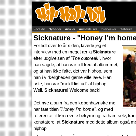
Forside
Nyheder
Artikler
Anmeldelser
Interviews
Gallerier
Sicknature - "Honey I'm hom
For lidt over to år siden, lavede jeg et
interview med en meget ærlig
Sicknature
efter udgivelsen af
"The outbreak",
hvor
han sagde, at han var lidt ked af albummet,
og at han ikke følte, det var hiphop, som
han i virkeligheden gerne ville lave. Han
følte, han var "meldt lidt ud" af hiphop.
Well,
Sicknature
! Welcome back!
Det nye album fra den københavnske mc
har fået titlen
"Honey I'm home",
og med
reference til førnævnte bekymring fra ham selv, kan
konstatere, at
Sicknature
med dette album også mene
hiphop.