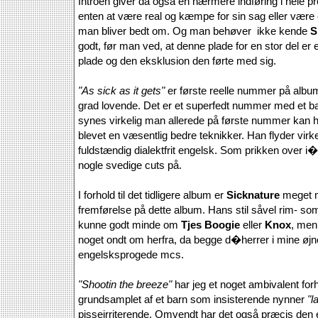
Introen giver da også en nærmere indføring i hele 
enten at være real og kæmpe for sin sag eller være e
man bliver bedt om. Og man behøver ikke kende
S
godt, før man ved, at denne plade for en stor del er
plade og den eksklusion den førte med sig.
"As sick as it gets"
er første reelle nummer på album
grad lovende. Det er et superfedt nummer med et ba
synes virkelig man allerede på første nummer kan h
blevet en væsentlig bedre teknikker. Han flyder virke
fuldstændig dialektfrit engelsk. Som prikken over i
nogle svedige cuts på.
I forhold til det tidligere album er
Sicknature
meget m
fremførelse på dette album. Hans stil såvel rim-
kunne godt minde om
Tjes Boogie
eller
Knox
, men
noget ondt om herfra, da begge d�herrer i mine øjn
engelsksprogede mcs.
"Shootin the breeze"
har jeg et noget ambivalent forho
grundsamplet af et barn som insisterende nynner
"l
pisseirriterende. Omvendt har det også præcis den