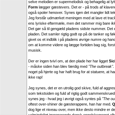
selve melodien er supermelodisk og behagelig at lytt
Form
lægger gæstevers. Det er - på trods af klavere
også spoler henover. Synes igen det mangler lidt t
Jeg forstår udmærket meningen med at lave et track
ens lyriske eftermæle, men det rammer mig bare ik
Det gør så til gengæld pladens sidste nummer. Det e
pladen. Det samler rigtig godt op på de tanker og føl
givet os et indblik i på pladens øvrige numre og ha
om at komme videre og lægge fortiden bag sig, fors
musisk.
Der er ingen tvivl om, at den plade her har ligget
Sic
- måske siden han blev færdig med
"The outbreak".
noget på hjerte og har haft brug for at statuere, at h
ikke rap!
Jeg synes, det er en utrolig god skive, fuld af aggres
som tekstsiden og fuld af rigtig godt sammenskrued
synes jeg - hvad jeg i øvrigt også syntes på
"The ou
oftest over-shiner de gæsterappere, han har med.
Q
dog lige et niveau over, men ikke desto mindre er de
ualmindeligt imponerende dansk engelsksproget al