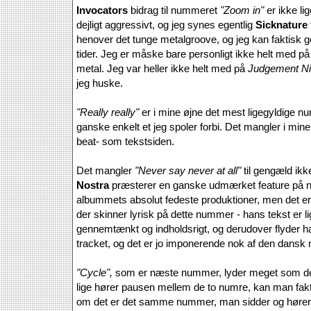
Invocators
bidrag til nummeret
"Zoom in"
er ikke li
dejligt aggressivt, og jeg synes egentlig
Sicknature
henover det tunge metalgroove, og jeg kan faktisk go
tider. Jeg er måske bare personligt ikke helt med på
metal. Jeg var heller ikke helt med på
Judgement Ni
jeg huske.
"Really really"
er i mine øjne det mest ligegyldige n
ganske enkelt et jeg spoler forbi. Det mangler i min
beat- som tekstsiden.
Det mangler
"Never say never at all"
til gengæld ikk
Nostra
præsterer en ganske udmærket feature på n
albummets absolut fedeste produktioner, men det er 
der skinner lyrisk på dette nummer - hans tekst er l
gennemtænkt og indholdsrigt, og derudover flyder ha
tracket, og det er jo imponerende nok af den dansk
"Cycle",
som er næste nummer, lyder meget som det
lige hører pausen mellem de to numre, kan man faktisk 
om det er det samme nummer, man sidder og hører