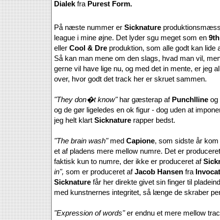
Dialek
fra
Purest Form.
På næste nummer er
Sicknature
produktionsmæssig
league i mine øjne. Det lyder sgu meget som en
9t
eller
Cool & Dre
produktion, som alle godt kan lide 
Så kan man mene om den slags, hvad man vil, men 
gerne vil have lige nu, og med det in mente, er jeg al
over, hvor godt det track her er skruet sammen.
"They don�t know"
har gæsterap af
Punchlline
og
og de gør ligeledes en ok figur - dog uden at imponer
jeg helt klart
Sicknature
rapper bedst.
"The brain wash"
med
Capione
, som sidste år kom 
et af pladens mere mellow numre. Det er producere
faktisk kun to numre, der ikke er produceret af
Sick
in",
som er produceret af
Jacob Hansen
fra
Invoca
Sicknature
får her direkte givet sin finger til pladei
med kunstnernes integritet, så længe de skraber pe
"Expression of words"
er endnu et mere mellow trac